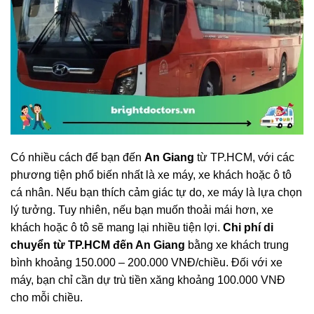
Có nhiều cách để bạn đến
An Giang
từ TP.HCM, với các
phương tiện phổ biến nhất là xe máy, xe khách hoặc ô tô
cá nhân. Nếu bạn thích cảm giác tự do, xe máy là lựa chọn
lý tưởng. Tuy nhiên, nếu bạn muốn thoải mái hơn, xe
khách hoặc ô tô sẽ mang lại nhiều tiện lợi.
Chi phí di
chuyển từ TP.HCM đến An Giang
bằng xe khách trung
bình khoảng 150.000 – 200.000 VNĐ/chiều. Đối với xe
máy, bạn chỉ cần dự trù tiền xăng khoảng 100.000 VNĐ
cho mỗi chiều.