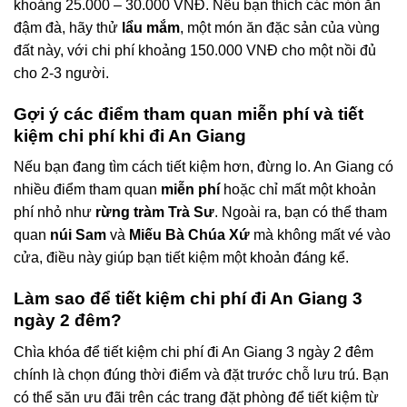
khoảng 25.000 – 30.000 VNĐ. Nếu bạn thích các món ăn
đậm đà, hãy thử
lẩu mắm
, một món ăn đặc sản của vùng
đất này, với chi phí khoảng 150.000 VNĐ cho một nồi đủ
cho 2-3 người.
Gợi ý các điểm tham quan miễn phí và tiết
kiệm chi phí khi đi An Giang
Nếu bạn đang tìm cách tiết kiệm hơn, đừng lo. An Giang có
nhiều điểm tham quan
miễn phí
hoặc chỉ mất một khoản
phí nhỏ như
rừng tràm Trà Sư
. Ngoài ra, bạn có thể tham
quan
núi Sam
và
Miếu Bà Chúa Xứ
mà không mất vé vào
cửa, điều này giúp bạn tiết kiệm một khoản đáng kể.
Làm sao để tiết kiệm chi phí đi An Giang 3
ngày 2 đêm?
Chìa khóa để tiết kiệm chi phí đi An Giang 3 ngày 2 đêm
chính là chọn đúng thời điểm và đặt trước chỗ lưu trú. Bạn
có thể săn ưu đãi trên các trang đặt phòng để tiết kiệm từ