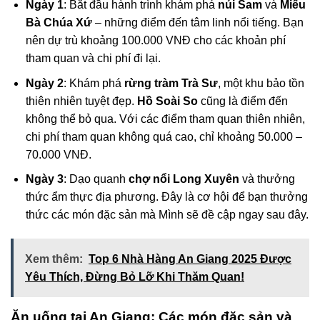
Ngày 1
: Bắt đầu hành trình khám phá
núi Sam
và
Miếu
Bà Chúa Xứ
– những điểm đến tâm linh nổi tiếng. Bạn
nên dự trù khoảng 100.000 VNĐ cho các khoản phí
tham quan và chi phí đi lại.
Ngày 2
: Khám phá
rừng tràm Trà Sư
, một khu bảo tồn
thiên nhiên tuyệt đẹp.
Hồ Soài So
cũng là điểm đến
không thể bỏ qua. Với các điểm tham quan thiên nhiên,
chi phí tham quan không quá cao, chỉ khoảng 50.000 –
70.000 VNĐ.
Ngày 3
: Dạo quanh
chợ nổi Long Xuyên
và thưởng
thức ẩm thực địa phương. Đây là cơ hội để bạn thưởng
thức các món đặc sản mà Mình sẽ đề cập ngay sau đây.
Xem thêm:
Top 6 Nhà Hàng An Giang 2025 Được
Yêu Thích, Đừng Bỏ Lỡ Khi Thăm Quan!
Ăn uống tại An Giang: Các món đặc sản và