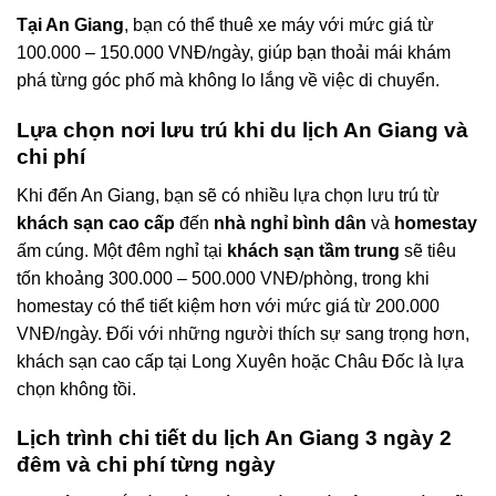
Tại An Giang
, bạn có thể thuê xe máy với mức giá từ
100.000 – 150.000 VNĐ/ngày, giúp bạn thoải mái khám
phá từng góc phố mà không lo lắng về việc di chuyển.
Lựa chọn nơi lưu trú khi du lịch An Giang và
chi phí
Khi đến An Giang, bạn sẽ có nhiều lựa chọn lưu trú từ
khách sạn cao cấp
đến
nhà nghỉ bình dân
và
homestay
ấm cúng. Một đêm nghỉ tại
khách sạn tầm trung
sẽ tiêu
tốn khoảng 300.000 – 500.000 VNĐ/phòng, trong khi
homestay có thể tiết kiệm hơn với mức giá từ 200.000
VNĐ/ngày. Đối với những người thích sự sang trọng hơn,
khách sạn cao cấp tại Long Xuyên hoặc Châu Đốc là lựa
chọn không tồi.
Lịch trình chi tiết du lịch An Giang 3 ngày 2
đêm và chi phí từng ngày