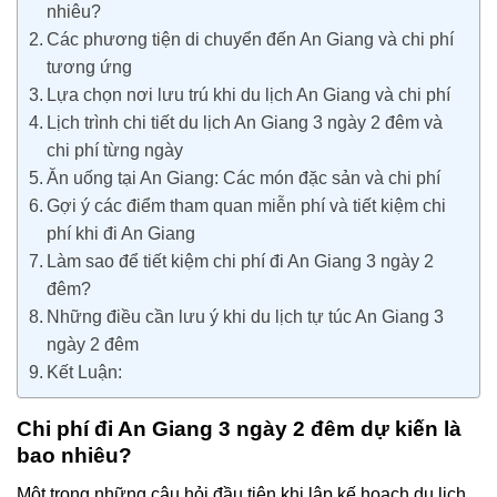
nhiêu?
Các phương tiện di chuyển đến An Giang và chi phí
tương ứng
Lựa chọn nơi lưu trú khi du lịch An Giang và chi phí
Lịch trình chi tiết du lịch An Giang 3 ngày 2 đêm và
chi phí từng ngày
Ăn uống tại An Giang: Các món đặc sản và chi phí
Gợi ý các điểm tham quan miễn phí và tiết kiệm chi
phí khi đi An Giang
Làm sao để tiết kiệm chi phí đi An Giang 3 ngày 2
đêm?
Những điều cần lưu ý khi du lịch tự túc An Giang 3
ngày 2 đêm
Kết Luận:
Chi phí đi An Giang 3 ngày 2 đêm dự kiến là
bao nhiêu?
Một trong những câu hỏi đầu tiên khi lập kế hoạch du lịch