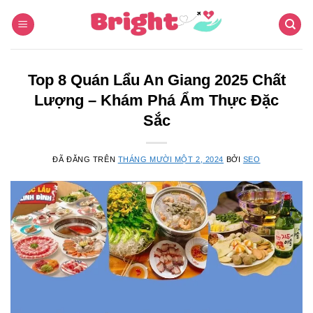
Chuyển
đến
nội
dung
Top 8 Quán Lẩu An Giang 2025 Chất
Lượng – Khám Phá Ẩm Thực Đặc
Sắc
ĐÃ ĐĂNG TRÊN
THÁNG MƯỜI MỘT 2, 2024
BỞI
SEO