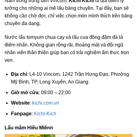
Nằm trong trung tâm Vincom,
Kichi Kichi
là địa điểm lý
tưởng cho những ai mê lẩu băng chuyền. Tại đây, bạn sẽ
không cần chờ đợi, chỉ việc chọn món mình thích trên băng
chuyền đa dạng.
Nước lẩu tomyum chua cay và lẩu cua đồng đậm đà là
điểm nhấn. Không gian rộng rãi, thoáng mát và đội ngũ
nhân viên thân thiện giúp bạn có trải nghiệm ẩm thực trọn
vẹn.
Địa chỉ
: L4-10 Vincom, 1242 Trần Hưng Đạo, Phường
Mỹ Bình, TP. Long Xuyên, An Giang
Giờ mở cửa
: 09:00 – 22:00
Website
:
kichi.com.vn
Fanpage
:
Kichi-Kich
Lẩu mắm Hiếu Miênn