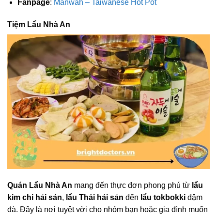
Fanpage
:
Manwah – Taiwanese Hot Pot
Tiệm Lẩu Nhà An
Quán Lẩu Nhà An
mang đến thực đơn phong phú từ
lẩu
kim chi hải sản
,
lẩu Thái hải sản
đến
lẩu tokbokki
đậm
đà. Đây là nơi tuyệt vời cho nhóm bạn hoặc gia đình muốn