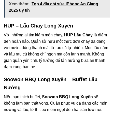
Xem thêm:
Top 4 địa chỉ sửa iPhone An Giang
2025 uy tín
HUP – Lẩu Chay Long Xuyên
Với những ai tìm kiếm món chay,
HUP Lẩu Chay
là điểm
đến hoàn hảo. Quán sở hữu một thực đơn chay đa dạng
với nước dùng thanh mát từ rau củ tự nhiên. Món lẩu nấm
và lẩu rau củ không chỉ ngon mà còn lành mạnh. Không
gian quán yên tĩnh, lý tưởng để tận hưởng bữa ăn thanh
đạm cùng bạn bè.
Soowon BBQ Long Xuyên – Buffet Lẩu
Nướng
Nếu bạn thích buffet,
Soowon BBQ Long Xuyên
sẽ
không làm bạn thất vọng. Quán phục vụ đa dạng các món
nướng và lẩu, từ thịt bò mềm ngọt đến hải sản tươi rói.